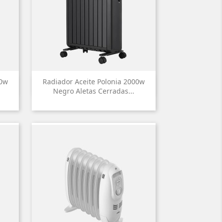
00w
Radiador Aceite Polonia 2000w

Vista rápida
Negro Aletas Cerradas...