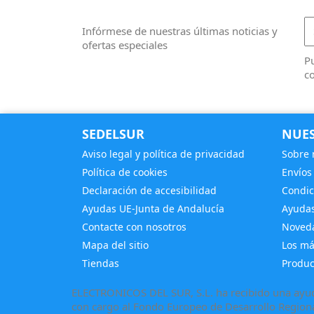
Infórmese de nuestras últimas noticias y
ofertas especiales
Pu
co
SEDELSUR
NUES
Aviso legal y política de privacidad
Sobre 
Política de cookies
Envíos
Declaración de accesibilidad
Condic
Ayudas UE-Junta de Andalucía
Ayudas
Contacte con nosotros
Noved
Mapa del sitio
Los má
Tiendas
Produc
ELECTRONICOS DEL SUR, S.L. ha recibido una ayuda
con cargo al Fondo Europeo de Desarrollo Regional