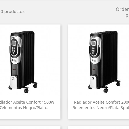
Orde
0 productos.
p
diador Aceite Confort 1500w
Radiador Aceite Confort 20


Vista rápida
Vista rápida
7elementos Negro/plata...
9elementos Negro/plata 3pote