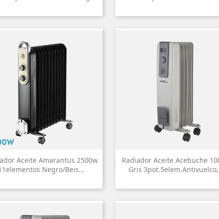
ador Aceite Amarantus 2500w
Radiador Aceite Acebuche 1


Vista rápida
Vista rápida
11elementos Negro/beis...
Gris 3pot.5elem.antivuelco,.