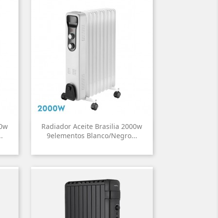
00w
Radiador Aceite Brasilia 2000w

Vista rápida
.
9elementos Blanco/negro...