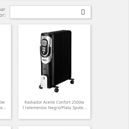
nar

or:
00w
Radiador Aceite Confort 2500w

Vista rápida
...
11elementos Negro/plata 3pote...