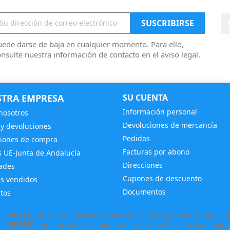
ede darse de baja en cualquier momento. Para ello,
nsulte nuestra información de contacto en el aviso legal.
TRA EMPRESA
SU CUENTA
Información personal
nosotros
Devoluciones de mercancía
 y devoluciones
Pedidos
iones de compra
Facturas por abono
 UE-Junta de Andalucía
Direcciones
ades
Cupones de descuento
s vendidos
Documentos
tos
 de la Junta de Andalucía, a través de la Consejería de Empleo
 (FEDER) para mi establecimiento de Herrera (Sevilla), con objet