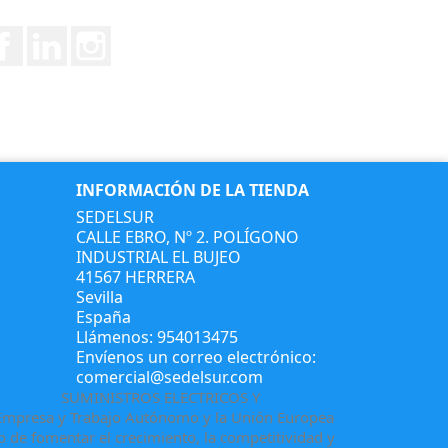
Facebook
Vimeo
Instagram
INFORMACIÓN DE LA TIENDA
SEDELSUR
CALLE EBRO, Nº 2. POLÍGONO
INDUSTRIAL EL BUJEO
41567 HERRERA
Sevilla
España
Llámenos:
954013475
Envíenos un correo electrónico:
comercial@sedelsur.com
SUMINISTROS ELECTRICOS Y
, Empresa y Trabajo Autónomo y la Unión Europea
o de fomentar el crecimiento, la competitividad y