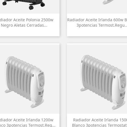
diador Aceite Polonia 2500w
Radiador Aceite Irlanda 600w 


Vista rápida
Vista rápida
Negro Aletas Cerradas...
3potencias Termost.regu..
diador Aceite Irlanda 1200w
Radiador Aceite Irlanda 15


Vista rápida
Vista rápida
nco 3potencias Termost.reg...
Blanco 3potencias Termostato