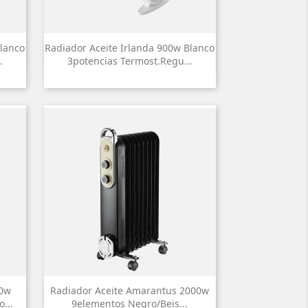
Blanco
Radiador Aceite Irlanda 900w Blanco

Vista rápida
.
3potencias Termost.regu...
00w
Radiador Aceite Amarantus 2000w

Vista rápida
...
9elementos Negro/beis...