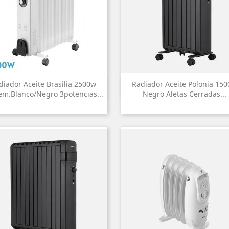
diador Aceite Brasilia 2500w
Radiador Aceite Polonia 15


Vista rápida
Vista rápida
em.blanco/negro 3potencias...
Negro Aletas Cerradas...