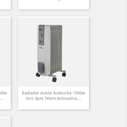
000w
Radiador Aceite Acebuche 1500w

Vista rápida
..
Gris 3pot.7elem.antivuelco,...